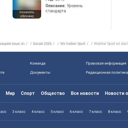
Описание:
Уровень
стандарта
показать
обложку
мецкий язык ✍
Басай 2006
Wir treiben Sport
Welcher Sport ist das
Команда
Правовая информация
йте
Документы
Редакционная политика
Мир
Спорт
Общество
Все новости
Новости 
ласс
3 класс
4 класс
5 класс
6 класс
7 класс
8 класс