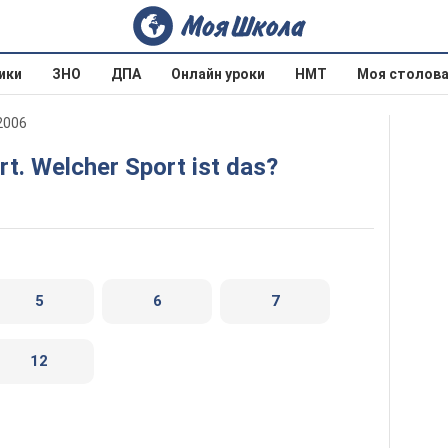
ики
ЗНО
ДПА
Онлайн уроки
НМТ
Моя столов
2006
rt. Welcher Sport ist das?
5
6
7
12