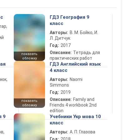
сс
ГДЗ География 9
класс
тар,
Авторы:
В. М. Бойко, И.
ий
Л. Дитчук
Год:
2017
Описание:
Тетрадь для
показать
практических работ
обложку
ная
ГДЗ Английский язык
4 класс
нюк,
Авторы:
Naomi
Simmons
Год:
2019
Описание:
Family and
показать
Friends 4 workbook 2nd
обложку
edition
я 9
Учебники Укр мова 10
класс
в,
Авторы:
А. П. Глазова
Год:
2018