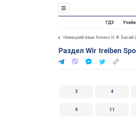
ГДЗ
Учебн
Немецкий язык 4 класс Н. Ф. Басай 
Раздел Wir treiben Spo
3
4
9
11