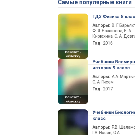
Самые популярные книги
ГДЗ Физика 8 кла
Авторы:
В. Г. Барьях
Ф. Я. Божинова, Е. А.
Кирюхина, С. А. Довг
Год:
2016
показать
обложку
Учебники Всемир
история 9 класс
Авторы:
А.А. Марты
О. А. Гисем
Год:
2017
показать
обложку
Учебники Биологи
класс
Авторы:
Р.В. Шаламо
Г.А. Носов, О.А.