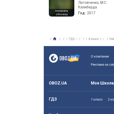
Литовченко, М.С.
Калиберда
показать
Год:
2017
обложку
✅ ГДЗ ✅
⚡ 4 класс ⚡
Не
О компании
Реклама на са
OBOZ.UA
Моя Школа
ГДЗ
1 класс
2 к