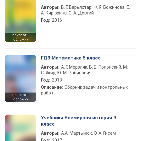
Авторы:
В. Г. Барьяхтар, Ф. Я. Божинова, Е.
А. Кирюхина, С. А. Довгий
Год:
2016
показать
обложку
ГДЗ Математика 5 класс
Авторы:
А. Г. Мерзляк, В. Б. Полонский, М.
С. Якир, Ю. М. Рабинович
Год:
2013
Описание:
Сборник задач и контрольных
работ
показать
обложку
Учебники Всемирная история 9
класс
Авторы:
А.А. Мартынюк, О. А. Гисем
Год:
2017