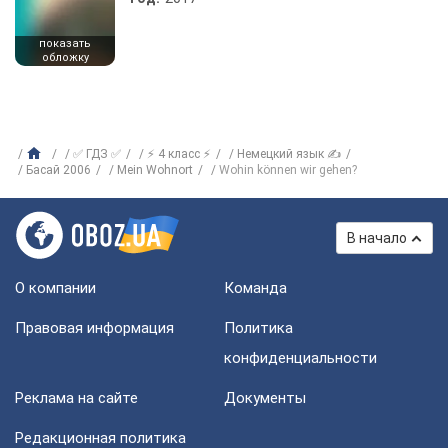
показать
обложку
✅ ГДЗ ✅
⚡ 4 класс ⚡
Немецкий язык ✍
Басай 2006
Mein Wohnort
Wohin können wir gehen?
В начало
О компании
Команда
Правовая информация
Политика
конфиденциальности
Реклама на сайте
Документы
Редакционная политика