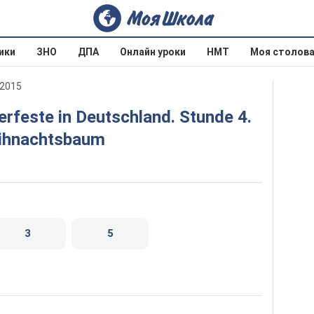
ики
ЗНО
ДПА
Онлайн уроки
НМТ
Моя столов
 2015
ihnachtsbaum
3
5