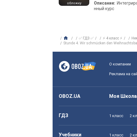
Описание:
Интегрир
обложку
нный курс
✅ ГДЗ ✅
⚡ 4 класс ⚡
Не
Stunde 4. Wir schmücken den Weihnachts
О компании
Реклама на са
OBOZ.UA
Моя Школа
ГДЗ
1 класс
2 к
Учебники
1 класс
2 к