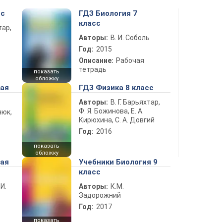
сс
ГДЗ Биология 7
класс
тар,
Авторы:
В. И. Соболь
Год:
2015
Описание:
Рабочая
тетрадь
показать
обложку
ная
ГДЗ Физика 8 класс
Авторы:
В. Г. Барьяхтар,
Ф. Я. Божинова, Е. А.
нюк,
Кирюхина, С. А. Довгий
Год:
2016
показать
обложку
ная
Учебники Биология 9
класс
 И.
Авторы:
К.М.
Задорожний
Год:
2017
показать