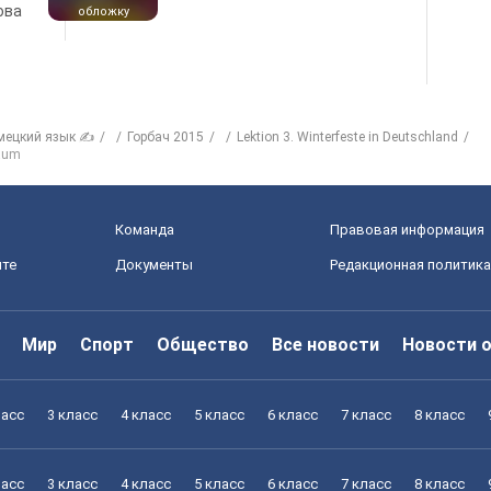
ова
обложку
мецкий язык ✍
Горбач 2015
Lektion 3. Winterfeste in Deutschland
baum
Команда
Правовая информация
йте
Документы
Редакционная политика
Мир
Спорт
Общество
Все новости
Новости 
ласс
3 класс
4 класс
5 класс
6 класс
7 класс
8 класс
ласс
3 класс
4 класс
5 класс
6 класс
7 класс
8 класс