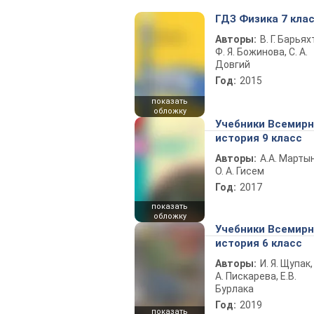
ГДЗ Физика 7 кла
Авторы:
В. Г. Барьях
Ф. Я. Божинова, С. А.
Довгий
Год:
2015
показать
обложку
Учебники Всемир
история 9 класс
Авторы:
А.А. Марты
О. А. Гисем
Год:
2017
показать
обложку
Учебники Всемир
история 6 класс
Авторы:
И. Я. Щупак,
А. Пискарева, Е.В.
Бурлака
Год:
2019
показать