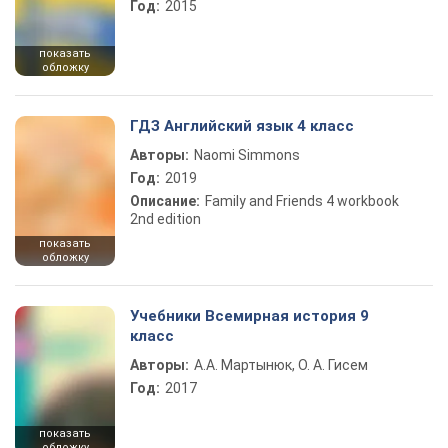
Год:
2015
показать
обложку
ГДЗ Английский язык 4 класс
Авторы:
Naomi Simmons
Год:
2019
Описание:
Family and Friends 4 workbook
2nd edition
показать
обложку
Учебники Всемирная история 9
класс
Авторы:
А.А. Мартынюк, О. А. Гисем
Год:
2017
показать
обложку