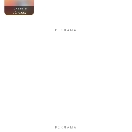
показать
обложку