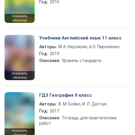
Год:
2016
показать
обложку
Учебники Английский язык 11 класс
Авторы:
М.А. Нерсисян, А.О. Пироженко
Год:
2019
Описание:
Уровень стандарта
показать
обложку
ГДЗ География 9 класс
Авторы:
В. М. Бойко, И. Л. Дитчук
Год:
2017
Описание:
Тетрадь для практических
работ
показать
обложку