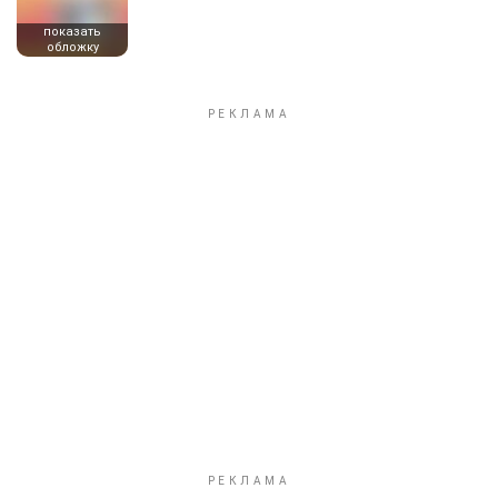
показать
обложку