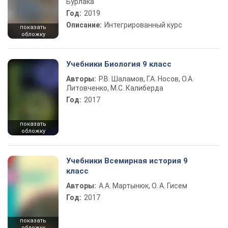
Бурлака
Год:
2019
Описание:
Интегрированный курс
показать
обложку
Учебники Биология 9 класс
Авторы:
Р.В. Шаламов, Г.А. Носов, О.А.
Литовченко, М.С. Калиберда
Год:
2017
показать
обложку
Учебники Всемирная история 9
класс
Авторы:
А.А. Мартынюк, О. А. Гисем
Год:
2017
показать
обложку