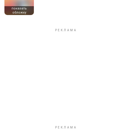
показать
обложку