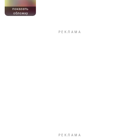
показать
обложку