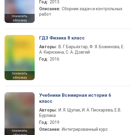
Год:
2013
Описание:
Сборник задач и контрольных
работ
показать
обложку
ГДЗ Физика 8 класс
Авторы:
В. Г. Барьяхтар, Ф. Я. Божинова, Е.
А. Кирюхина, С. А. Довгий
Год:
2016
показать
обложку
Учебники Всемирная история 6
класс
Авторы:
И. Я. Щупак, И. А. Пискарева, Е.В.
Бурлака
Год:
2019
Описание:
Интегрированный курс
показать
обложку