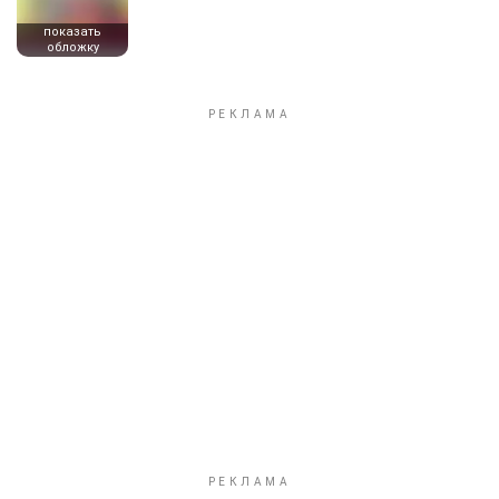
показать
обложку