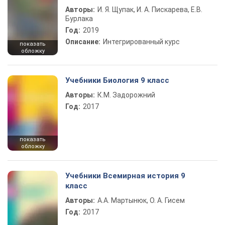
Авторы:
И. Я. Щупак, И. А. Пискарева, Е.В.
Бурлака
Год:
2019
Описание:
Интегрированный курс
показать
обложку
Учебники Биология 9 класс
Авторы:
К.М. Задорожний
Год:
2017
показать
обложку
Учебники Всемирная история 9
класс
Авторы:
А.А. Мартынюк, О. А. Гисем
Год:
2017