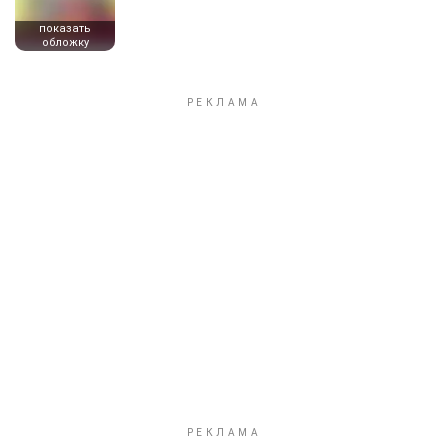
показать
обложку