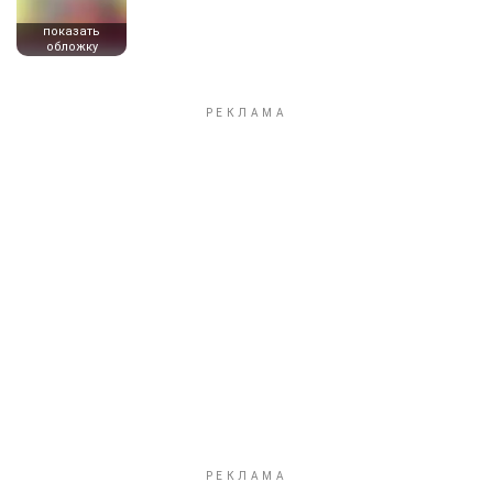
показать
обложку