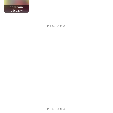
показать
обложку