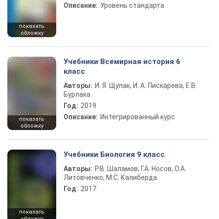
Описание:
Уровень стандарта
показать
обложку
Учебники Всемирная история 6
класс
Авторы:
И. Я. Щупак, И. А. Пискарева, Е.В.
Бурлака
Год:
2019
Описание:
Интегрированный курс
показать
обложку
Учебники Биология 9 класс
Авторы:
Р.В. Шаламов, Г.А. Носов, О.А.
Литовченко, М.С. Калиберда
Год:
2017
показать
обложку