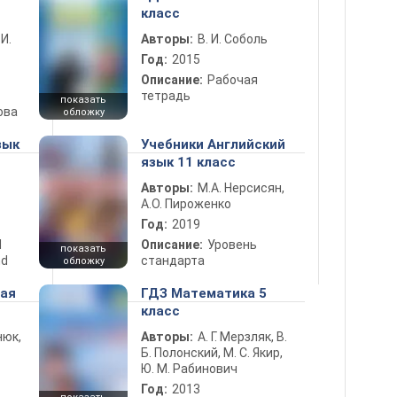
класс
 И.
Авторы:
В. И. Соболь
Год:
2015
Описание:
Рабочая
тетрадь
показать
ова
обложку
зык
Учебники Английский
язык 11 класс
Авторы:
М.А. Нерсисян,
А.О. Пироженко
Год:
2019
d
Описание:
Уровень
показать
nd
стандарта
обложку
ная
ГДЗ Математика 5
класс
нюк,
Авторы:
А. Г. Мерзляк, В.
Б. Полонский, М. С. Якир,
Ю. М. Рабинович
Год:
2013