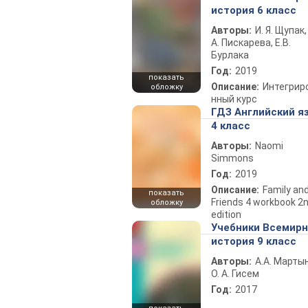
история 6 класс
Авторы:
И. Я. Щупак,
А. Пискарева, Е.В.
Бурлака
Год:
2019
показать
Описание:
Интегрир
обложку
нный курс
ГДЗ Английский я
4 класс
Авторы:
Naomi
Simmons
Год:
2019
Описание:
Family an
показать
Friends 4 workbook 2
обложку
edition
Учебники Всемир
история 9 класс
Авторы:
А.А. Марты
О. А. Гисем
Год:
2017