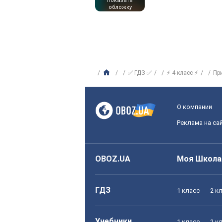
показать
обложку
✅ ГДЗ ✅
⚡ 4 класс ⚡
Пр
О компании
Реклама на са
OBOZ.UA
Моя Школа
ГДЗ
1 класс
2 к
Учебники
1 класс
2 к