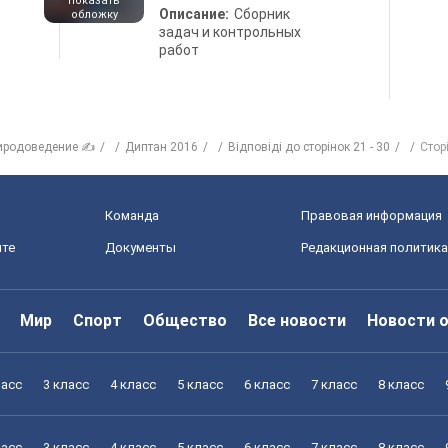
показать
Описание:
Сборник
обложку
задач и контрольных
работ
иродоведение ✍
Диптан 2016
Відповіді до сторінок 21 - 30
Стор
Команда
Правовая информация
йте
Документы
Редакционная политика
Мир
Спорт
Общество
Все новости
Новости 
ласс
3 класс
4 класс
5 класс
6 класс
7 класс
8 класс
ласс
3 класс
4 класс
5 класс
6 класс
7 класс
8 класс