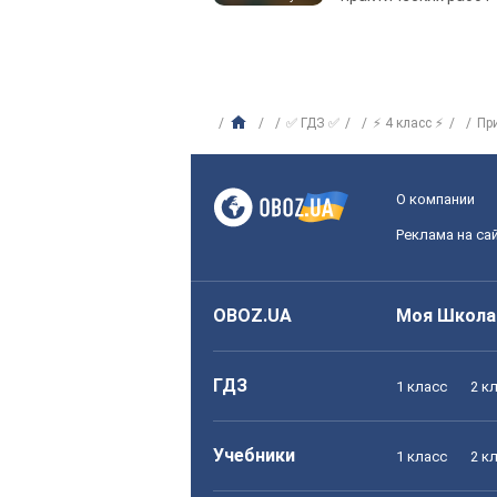
✅ ГДЗ ✅
⚡ 4 класс ⚡
Пр
О компании
Реклама на са
OBOZ.UA
Моя Школа
ГДЗ
1 класс
2 к
Учебники
1 класс
2 к