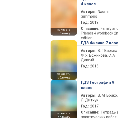
4 класс
Авторы:
Naomi
Simmons
Год:
2019
Описание:
Family an
показать
Friends 4 workbook 2
обложку
edition
ГДЗ Физика 7 кла
Авторы:
В. Г. Барьях
Ф. Я. Божинова, С. А.
Довгий
Год:
2015
показать
обложку
ГДЗ География 9
класс
Авторы:
В. М. Бойко,
Л. Дитчук
Год:
2017
Описание:
Тетрадь 
показать
практических работ
обложку