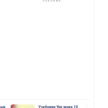
зык
Учебники Укр мова 10