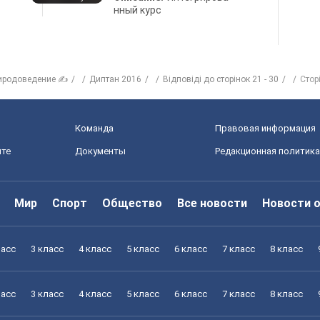
нный курс
иродоведение ✍
Диптан 2016
Відповіді до сторінок 21 - 30
Стор
Команда
Правовая информация
йте
Документы
Редакционная политика
Мир
Спорт
Общество
Все новости
Новости 
ласс
3 класс
4 класс
5 класс
6 класс
7 класс
8 класс
ласс
3 класс
4 класс
5 класс
6 класс
7 класс
8 класс