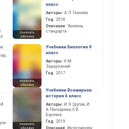
класс
Авторы:
А. П. Глазова
Год:
2018
Описание:
Уровень
d
стандарта
показать
nd
обложку
сс
Учебники Биология 9
класс
тар,
Авторы:
К.М.
Задорожний
Год:
2017
показать
обложку
Учебники Всемирная
история 6 класс
 И.
Авторы:
И. Я. Щупак, И.
А. Пискарева, Е.В.
Бурлака
Год:
2019
для
показать
Описание:
Интегрирова
обложку