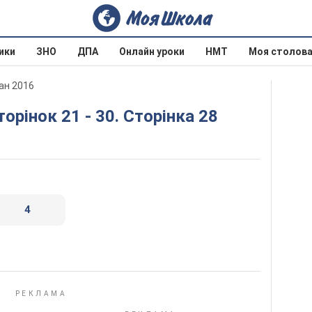
ики
ЗНО
ДПА
Онлайн уроки
НМТ
Моя столов
ан 2016
торінок 21 - 30. Сторінка 28
4