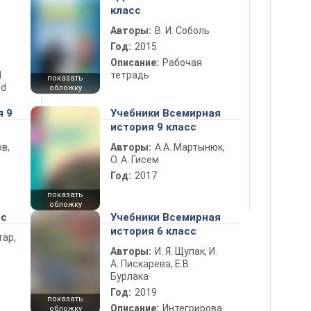
класс
Авторы:
В. И. Соболь
Год:
2015
Описание:
Рабочая
d
тетрадь
показать
nd
обложку
я 9
Учебники Всемирная
история 9 класс
в,
Авторы:
А.А. Мартынюк,
О. А. Гисем
Год:
2017
показать
обложку
сс
Учебники Всемирная
история 6 класс
тар,
Авторы:
И. Я. Щупак, И.
А. Пискарева, Е.В.
Бурлака
Год:
2019
показать
Описание:
Интегрирова
обложку