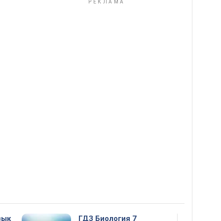
зык
ГДЗ Биология 7