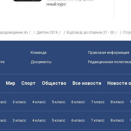
нный курс
иродоведение ✍
Диптан 2016
Відповіді до сторінок 21 - 30
Стор
Команда
Правовая информация
йте
Документы
Редакционная политика
Мир
Спорт
Общество
Все новости
Новости 
ласс
3 класс
4 класс
5 класс
6 класс
7 класс
8 класс
ласс
3 класс
4 класс
5 класс
6 класс
7 класс
8 класс