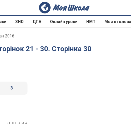
ики
ЗНО
ДПА
Онлайн уроки
НМТ
Моя столов
ан 2016
торінок 21 - 30. Сторінка 30
3