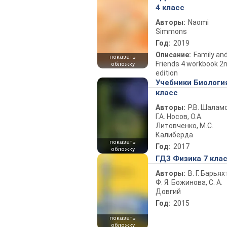
4 класс
Авторы:
Naomi
Simmons
Год:
2019
Описание:
Family an
показать
Friends 4 workbook 2
обложку
edition
Учебники Биологи
класс
Авторы:
Р.В. Шаламо
Г.А. Носов, О.А.
Литовченко, М.С.
Калиберда
показать
Год:
2017
обложку
ГДЗ Физика 7 кла
Авторы:
В. Г. Барьях
Ф. Я. Божинова, С. А.
Довгий
Год:
2015
показать
обложку