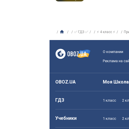
✅ ГДЗ ✅
⚡ 4 класс ⚡
Пр
О компании
Реклама на са
OBOZ.UA
Моя Школа
ГДЗ
1 класс
2 к
Учебники
1 класс
2 к