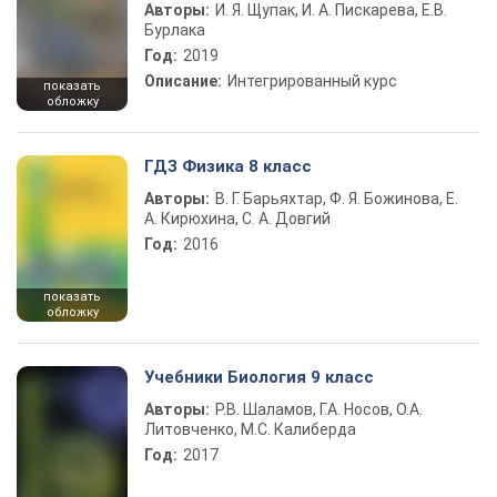
Авторы:
И. Я. Щупак, И. А. Пискарева, Е.В.
Бурлака
Год:
2019
Описание:
Интегрированный курс
показать
обложку
ГДЗ Физика 8 класс
Авторы:
В. Г. Барьяхтар, Ф. Я. Божинова, Е.
А. Кирюхина, С. А. Довгий
Год:
2016
показать
обложку
Учебники Биология 9 класс
Авторы:
Р.В. Шаламов, Г.А. Носов, О.А.
Литовченко, М.С. Калиберда
Год:
2017