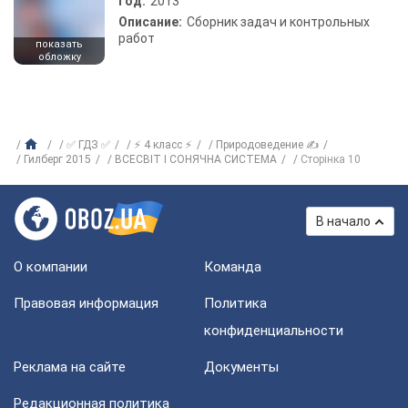
Год:
2013
Описание:
Сборник задач и контрольных
работ
показать
обложку
✅ ГДЗ ✅
⚡ 4 класс ⚡
Природоведение ✍
Гилберг 2015
ВСЕСВІТ І СОНЯЧНА СИСТЕМА
Сторінка 10
В начало
О компании
Команда
Правовая информация
Политика
конфиденциальности
Реклама на сайте
Документы
Редакционная политика