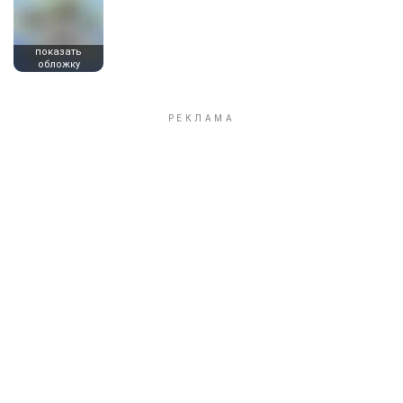
показать
обложку