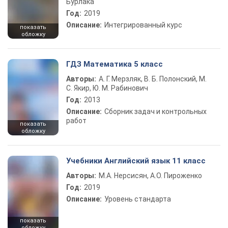
Бурлака
Год:
2019
Описание:
Интегрированный курс
показать
обложку
ГДЗ Математика 5 класс
Авторы:
А. Г. Мерзляк, В. Б. Полонский, М.
С. Якир, Ю. М. Рабинович
Год:
2013
Описание:
Сборник задач и контрольных
работ
показать
обложку
Учебники Английский язык 11 класс
Авторы:
М.А. Нерсисян, А.О. Пироженко
Год:
2019
Описание:
Уровень стандарта
показать
обложку