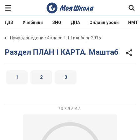
ГДЗ
Учебники
ЗНО
ДПА
Онлайн уроки
НМТ
Природоведение 4 класс Т. Г. Гильберг 2015
Раздел ПЛАН I КАРТА. Маштаб
1
2
3