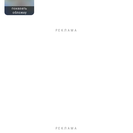
показать
обложку