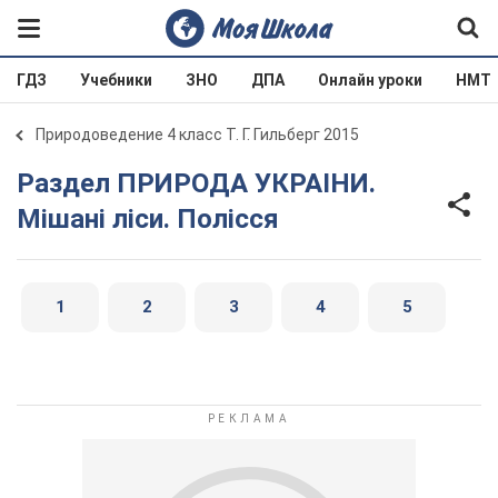
ГДЗ
Учебники
ЗНО
ДПА
Онлайн уроки
НМТ
Природоведение 4 класс Т. Г. Гильберг 2015
Раздел ПРИРОДА УКРАIНИ.
Мішані ліси. Полісся
1
2
3
4
5