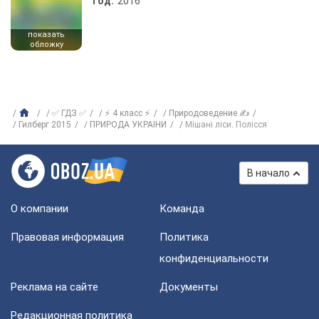
Год:
2016
показать
обложку
✅ ГДЗ ✅
⚡ 4 класс ⚡
Природоведение ✍
Гилберг 2015
ПРИРОДА УКРАIНИ
Мішані ліси. Полісся
В начало
О компании
Команда
Правовая информация
Политика
конфиденциальности
Реклама на сайте
Документы
Редакционная политика