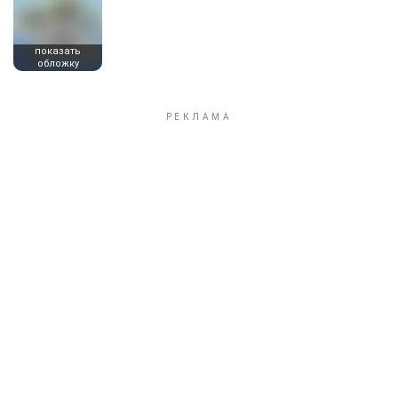
показать
обложку