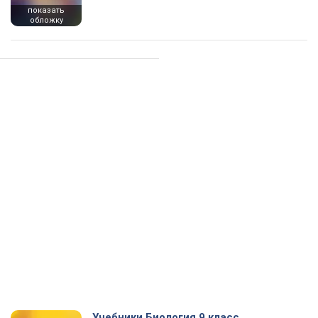
показать
обложку
Учебники Биология 9 класс