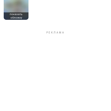
показать
обложку