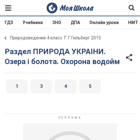
ГДЗ
Учебники
ЗНО
ДПА
Онлайн уроки
НМТ
Природоведение 4 класс Т. Г. Гильберг 2015
Раздел ПРИРОДА УКРАIНИ.
Озера і болота. Охорона водойм
1
3
4
5