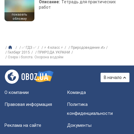
Описание:
Тетрадь для практических
работ
показать
обложку
✅ ГДЗ ✅
⚡ 4 класс ⚡
Природоведение ✍
Гилберг 2015
ПРИРОДА УКРАIНИ
Озера і болота. Охорона водойм
В начало
О компании
Команда
Правовая информация
Политика
конфиденциальности
Реклама на сайте
Документы