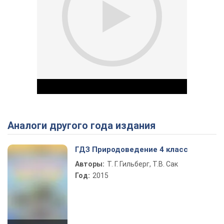
Аналоги другого года издания
Play Video
ГДЗ Природоведение 4 класс
Авторы:
Т. Г. Гильберг, Т.В. Сак
Год:
2015