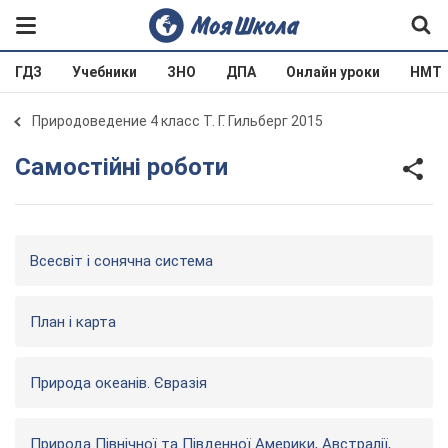
ГДЗ
Учебники
ЗНО
ДПА
Онлайн уроки
НМТ
Природоведение 4 класс Т. Г. Гильберг 2015
Самостійні роботи
Всесвіт і сонячна система
План і карта
Природа океанів. Євразія
Природа Північної та Південної Америки, Австралії,