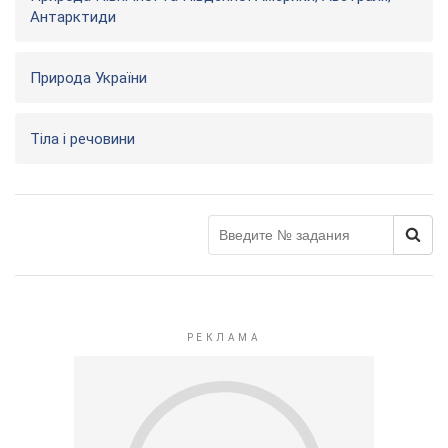
Антарктиди
Природа України
Тіла і речовини