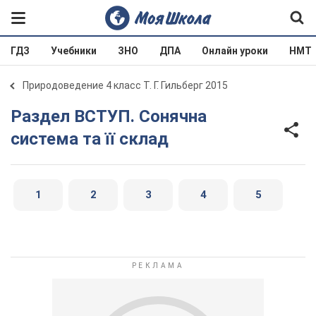
ГДЗ
Учебники
ЗНО
ДПА
Онлайн уроки
НМТ
Природоведение 4 класс Т. Г. Гильберг 2015
Раздел ВСТУП. Сонячна
система та її склад
1
2
3
4
5