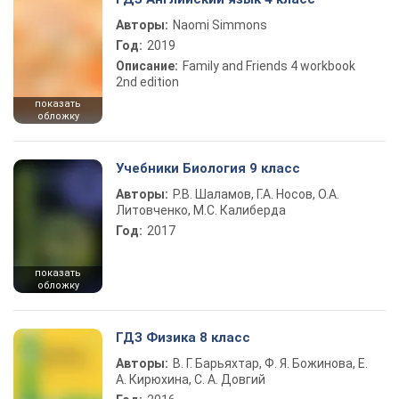
Авторы:
Naomi Simmons
Год:
2019
Описание:
Family and Friends 4 workbook
2nd edition
показать
обложку
Учебники Биология 9 класс
Авторы:
Р.В. Шаламов, Г.А. Носов, О.А.
Литовченко, М.С. Калиберда
Год:
2017
показать
обложку
ГДЗ Физика 8 класс
Авторы:
В. Г. Барьяхтар, Ф. Я. Божинова, Е.
А. Кирюхина, С. А. Довгий