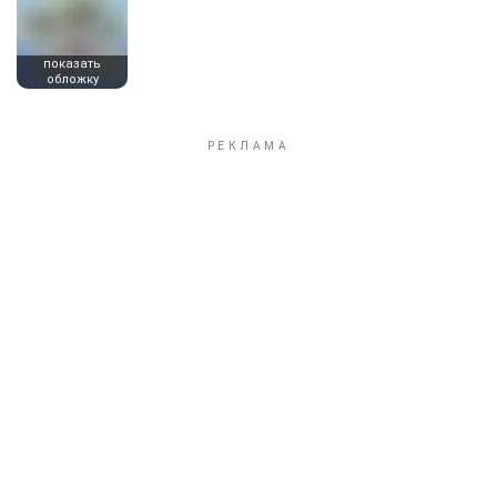
показать
обложку