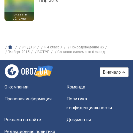
Год:
2016
показать
обложку
✅ ГДЗ ✅
⚡ 4 класс ⚡
Природоведение ✍
Гилберг 2015
ВСТУП
Сонячна система та її склад
В начало
О компании
Команда
Правовая информация
Политика
конфиденциальности
Реклама на сайте
Документы
Редакционная политика