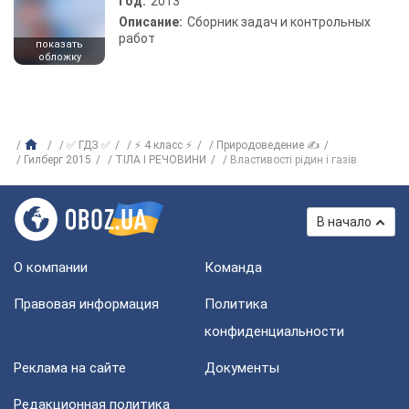
Год:
2013
Описание:
Сборник задач и контрольных
работ
показать
обложку
✅ ГДЗ ✅
⚡ 4 класс ⚡
Природоведение ✍
Гилберг 2015
ТIЛА I РЕЧОВИНИ
Властивості рідин і газів
В начало
О компании
Команда
Правовая информация
Политика
конфиденциальности
Реклама на сайте
Документы
Редакционная политика