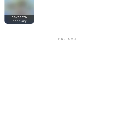
показать
обложку