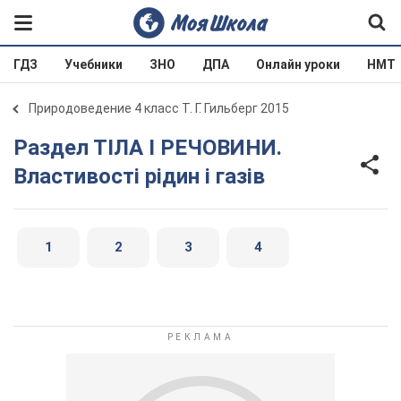
ГДЗ
Учебники
ЗНО
ДПА
Онлайн уроки
НМТ
Природоведение 4 класс Т. Г. Гильберг 2015
Раздел ТIЛА I РЕЧОВИНИ.
Властивості рідин і газів
1
2
3
4