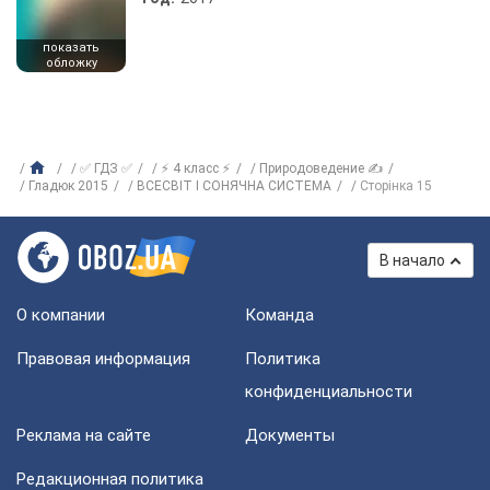
показать
обложку
✅ ГДЗ ✅
⚡ 4 класс ⚡
Природоведение ✍
Гладюк 2015
ВСЕСВІТ І СОНЯЧНА СИСТЕМА
Сторінка 15
В начало
О компании
Команда
Правовая информация
Политика
конфиденциальности
Реклама на сайте
Документы
Редакционная политика