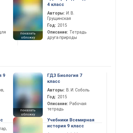
4 класс
Авторы:
И. В.
Грущинская
Год:
2015
для
Описание:
Тетрадь
показать
друга природы
обложку
я 9
ГДЗ Биология 7
класс
в,
Авторы:
В. И. Соболь
Год:
2015
Описание:
Рабочая
тетрадь
показать
обложку
сс
Учебники Всемирная
история 9 класс
тар,