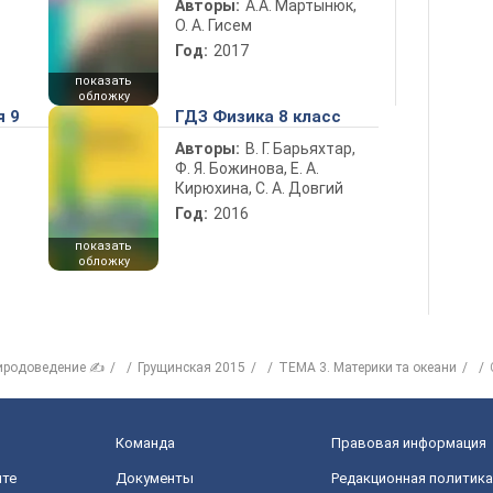
Авторы:
А.А. Мартынюк,
О. А. Гисем
Год:
2017
показать
обложку
я 9
ГДЗ Физика 8 класс
Авторы:
В. Г. Барьяхтар,
Ф. Я. Божинова, Е. А.
Кирюхина, С. А. Довгий
Год:
2016
показать
обложку
иродоведение ✍
Грущинская 2015
ТЕМА 3. Материки та океани
Команда
Правовая информация
йте
Документы
Редакционная политика