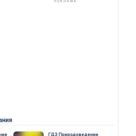
ания
ние
ГДЗ Природоведение