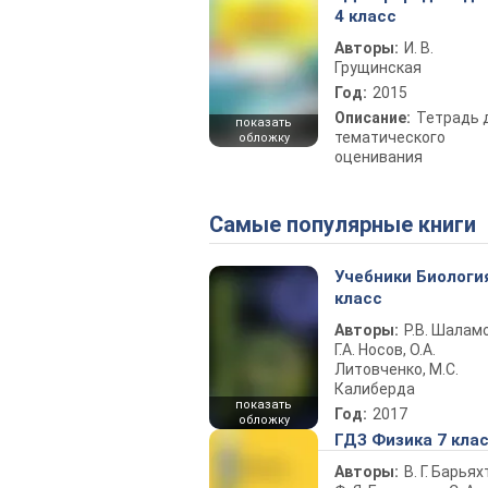
4 класс
Авторы:
И. В.
Грущинская
Год:
2015
Описание:
Тетрадь 
показать
тематического
обложку
оценивания
Самые популярные книги
Учебники Биологи
класс
Авторы:
Р.В. Шаламо
Г.А. Носов, О.А.
Литовченко, М.С.
Калиберда
показать
Год:
2017
обложку
ГДЗ Физика 7 кла
Авторы:
В. Г. Барьях