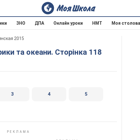
ики
ЗНО
ДПА
Онлайн уроки
НМТ
Моя столов
инская 2015
рики та океани. Сторінка 118
3
4
5