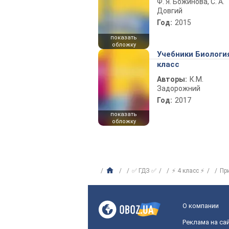
Ф. Я. Божинова, С. А.
Довгий
Год:
2015
показать
обложку
Учебники Биологи
класс
Авторы:
К.М.
Задорожний
Год:
2017
показать
обложку
✅ ГДЗ ✅
⚡ 4 класс ⚡
Пр
О компании
Реклама на са