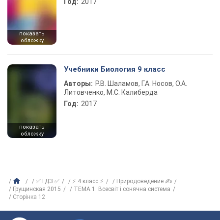
Год:
2017
показать
обложку
Учебники Биология 9 класс
Авторы:
Р.В. Шаламов, Г.А. Носов, О.А.
Литовченко, М.С. Калиберда
Год:
2017
показать
обложку
✅ ГДЗ ✅
⚡ 4 класс ⚡
Природоведение ✍
Грущинская 2015
ТЕМА 1. Всесвіт і сонячна система
Сторінка 12