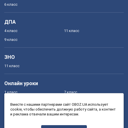
6 класс
ДПА
4 класс
11 класс
9 класс
ЗНО
11 класс
Онлайн уроки
1 класс
7 класс
2 класс
8 класс
Вместе с нашими партнерами сайт OBOZ.UA использует
cookie, чтобы обеспечить должную работу сайта, а контент
3 класс
9 класс
и реклама отвечали вашим интересам.
4 класс
10 класс
5 класс
11 класс