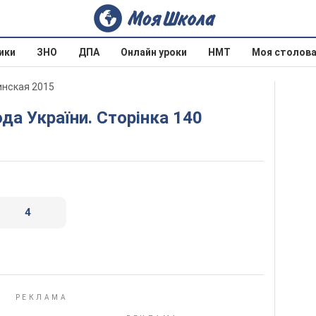
ики
ЗНО
ДПА
Онлайн уроки
НМТ
Моя столов
инская 2015
да України. Сторінка 140
4