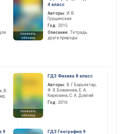
4 класс
Авторы:
И. В.
Грущинская
Год:
2015
для
Описание:
Тетрадь
показать
друга природы
обложку
5
ГДЗ Физика 8 класс
Авторы:
В. Г. Барьяхтар,
Ф. Я. Божинова, Е. А.
к, В.
Кирюхина, С. А. Довгий
ир,
Год:
2016
показать
обложку
х
я 9
ГДЗ География 9