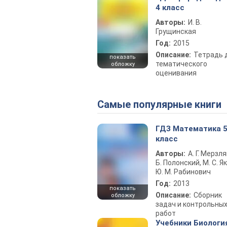
4 класс
Авторы:
И. В.
Грущинская
Год:
2015
Описание:
Тетрадь 
показать
тематического
обложку
оценивания
Самые популярные книги
ГДЗ Математика 
класс
Авторы:
А. Г. Мерзля
Б. Полонский, М. С. Як
Ю. М. Рабинович
Год:
2013
показать
Описание:
Сборник
обложку
задач и контрольны
работ
Учебники Биологи