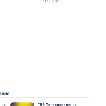
ания
ние
ГДЗ Природоведение