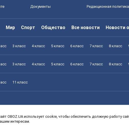
йте
Документы
Редакционная политика
Мир
Спорт
Общество
Все новости
Новости 
ласс
3 класс
4 класс
5 класс
6 класс
7 класс
8 класс
ласс
3 класс
4 класс
5 класс
6 класс
7 класс
8 класс
ласс
11 класс
айт OBOZ.UA использует cookie, чтобы обеспечить должную работу сайт
ласс
3 класс
4 класс
5 класс
6 класс
7 класс
8 класс
вашим интересам.