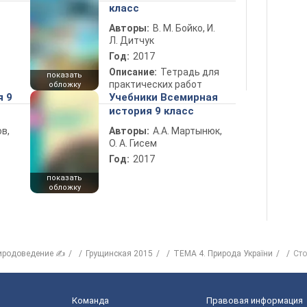
класс
Авторы:
В. М. Бойко, И.
Л. Дитчук
Год:
2017
Описание:
Тетрадь для
показать
практических работ
обложку
я 9
Учебники Всемирная
история 9 класс
в,
Авторы:
А.А. Мартынюк,
О. А. Гисем
Год:
2017
показать
обложку
иродоведение ✍
Грущинская 2015
ТЕМА 4. Природа України
Сто
Команда
Правовая информация