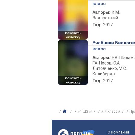
класс
Авторы:
К.М.
Задорожний
Год:
2017
показать
обложку
Учебники Биологи
класс
Авторы:
Р.В. Шаламо
Г.А. Носов, О.А.
Литовченко, М.С.
Калиберда
показать
Год:
2017
обложку
✅ ГДЗ ✅
⚡ 4 класс ⚡
Пр
О компании