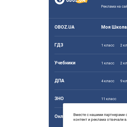
Реклама на са
OBOZ.UA
Моя Школа
ГДЗ
1 класс
2 к
Учебники
1 класс
2 к
ДПА
4 класс
9 к
ЗНО
11 класс
Вместе с нашими партнерами с
Онлайн уроки
1 класс
2 к
контент и реклама отвечали 