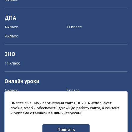
ДПА
4 класс
11 класс
9 класс
ЗНО
11 класс
Онлайн уроки
1 класс
7 класс
2 класс
8 класс
Вместе с нашими партнерами сайт OBOZ.UA использует
cookie, чтобы обеспечить должную работу сайта, а контент
3 класс
9 класс
и реклама отвечали вашим интересам.
4 класс
10 класс
5 класс
11 класс
Принять