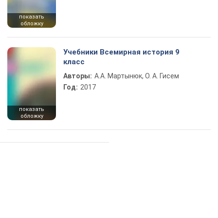
показать
обложку
Учебники Всемирная история 9
класс
Авторы:
А.А. Мартынюк, О. А. Гисем
Год:
2017
показать
обложку