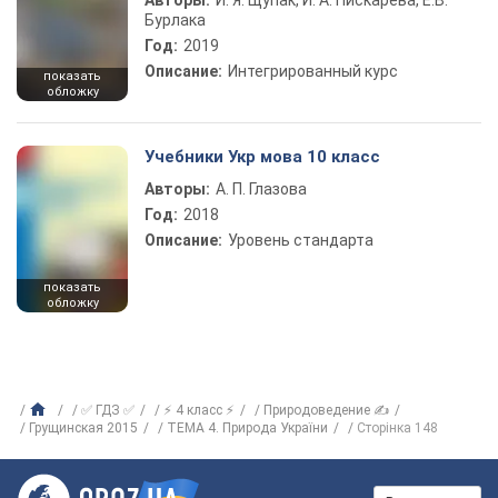
Авторы:
И. Я. Щупак, И. А. Пискарева, Е.В.
Бурлака
Год:
2019
Описание:
Интегрированный курс
показать
обложку
Учебники Укр мова 10 класс
Авторы:
А. П. Глазова
Год:
2018
Описание:
Уровень стандарта
показать
обложку
✅ ГДЗ ✅
⚡ 4 класс ⚡
Природоведение ✍
Грущинская 2015
ТЕМА 4. Природа України
Сторінка 148