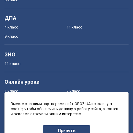
ДПА
4 класс
11 класс
9 класс
ЗНО
11 класс
Онлайн уроки
1 класс
7 класс
2 класс
8 класс
Вместе с нашими партнерами сайт OBOZ.UA использует
cookie, чтобы обеспечить должную работу сайта, а контент
3 класс
9 класс
и реклама отвечали вашим интересам.
4 класс
10 класс
5 класс
11 класс
Принять