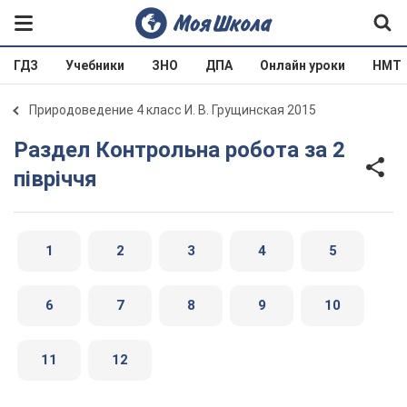
ГДЗ
Учебники
ЗНО
ДПА
Онлайн уроки
НМТ
Природоведение 4 класс И. В. Грущинская 2015
Раздел Контрольна робота за 2
півріччя
1
2
3
4
5
6
7
8
9
10
11
12