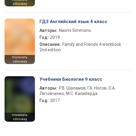
обложку
ГДЗ Английский язык 4 класс
Авторы:
Naomi Simmons
Год:
2019
Описание:
Family and Friends 4 workbook
2nd edition
показать
обложку
Учебники Биология 9 класс
Авторы:
Р.В. Шаламов, Г.А. Носов, О.А.
Литовченко, М.С. Калиберда
Год:
2017
показать
обложку