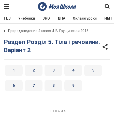
ГДЗ
Учебники
ЗНО
ДПА
Онлайн уроки
НМТ
Природоведение 4 класс И. В. Грущинская 2015
Раздел Розділ 5. Тіла і речовини.
Варіант 2
1
2
3
4
5
6
7
8
9