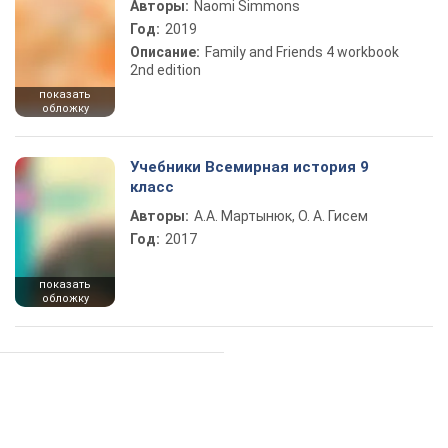
Авторы:
Naomi Simmons
Год:
2019
Описание:
Family and Friends 4 workbook
2nd edition
показать
обложку
Учебники Всемирная история 9
класс
Авторы:
А.А. Мартынюк, О. А. Гисем
Год:
2017
показать
обложку