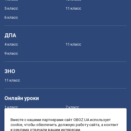
5 класс
11 класс
6 класс
ДПА
4 класс
11 класс
9 класс
ЗНО
11 класс
Онлайн уроки
1 класс
7 класс
2 класс
8 класс
Вместе с нашими партнерами сайт OBOZ.UA использует
cookie, чтобы обеспечить должную работу сайта, а контент
3 класс
9 класс
и реклама отвечали вашим интересам.