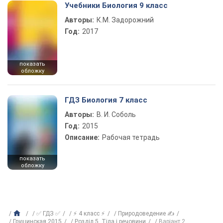
Учебники Биология 9 класс
Авторы:
К.М. Задорожний
Год:
2017
показать
обложку
ГДЗ Биология 7 класс
Авторы:
В. И. Соболь
Год:
2015
Описание:
Рабочая тетрадь
показать
обложку
✅ ГДЗ ✅
⚡ 4 класс ⚡
Природоведение ✍
Грущинская 2015
Розділ 5. Тіла і речовини
Варіант 2