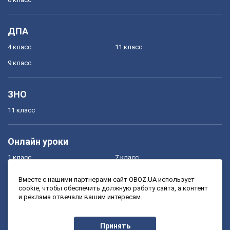
ДПА
4 класс
11 класс
9 класс
ЗНО
11 класс
Онлайн уроки
1 класс
7 класс
2 класс
8 класс
Вместе с нашими партнерами сайт OBOZ.UA использует
cookie, чтобы обеспечить должную работу сайта, а контент
3 класс
9 класс
и реклама отвечали вашим интересам.
4 класс
10 класс
5 класс
11 класс
Принять