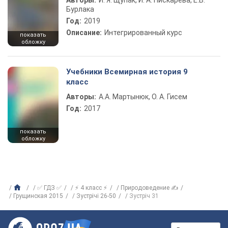
Авторы:
И. Я. Щупак, И. А. Пискарева, Е.В.
Бурлака
Год:
2019
Описание:
Интегрированный курс
показать
обложку
Учебники Всемирная история 9
класс
Авторы:
А.А. Мартынюк, О. А. Гисем
Год:
2017
показать
обложку
✅ ГДЗ ✅
⚡ 4 класс ⚡
Природоведение ✍
Грущинская 2015
Зустрічі 26-50
Зустріч 31