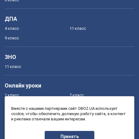
ДПА
4 класс
11 класс
9 класс
ЗНО
11 класс
Онлайн уроки
1 класс
7 класс
2 класс
8 класс
Вместе с нашими партнерами сайт OBOZ.UA использует
cookie, чтобы обеспечить должную работу сайта, а контент
3 класс
9 класс
и реклама отвечали вашим интересам.
4 класс
10 класс
5 класс
11 класс
Принять