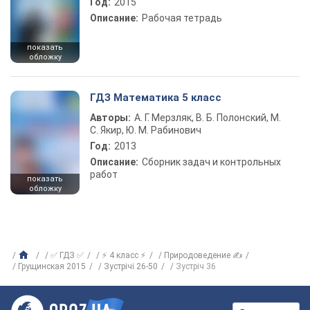
Год:
2015
Описание:
Рабочая тетрадь
показать
обложку
ГДЗ Математика 5 класс
Авторы:
А. Г. Мерзляк, В. Б. Полонский, М.
С. Якир, Ю. М. Рабинович
Год:
2013
Описание:
Сборник задач и контрольных
работ
показать
обложку
✅ ГДЗ ✅
⚡ 4 класс ⚡
Природоведение ✍
Грущинская 2015
Зустрічі 26-50
Зустріч 36