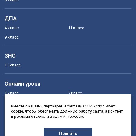
ДПА
4 класс
11 класс
9 класс
ЗНО
11 класс
Онлайн уроки
1 класс
7 класс
2 класс
8 класс
Вместе с нашими партнерами сайт OBOZ.UA использует
cookie, чтобы обеспечить должную работу сайта, а контент
3 класс
9 класс
и реклама отвечали вашим интересам.
4 класс
10 класс
5 класс
11 класс
Принять