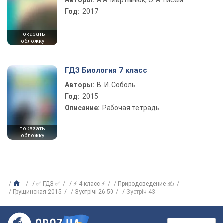
Авторы:
А.А. Мартынюк, О. А. Гисем
Год:
2017
показать
обложку
ГДЗ Биология 7 класс
Авторы:
В. И. Соболь
Год:
2015
Описание:
Рабочая тетрадь
показать
обложку
✅ ГДЗ ✅
⚡ 4 класс ⚡
Природоведение ✍
Грущинская 2015
Зустрічі 26-50
Зустріч 43