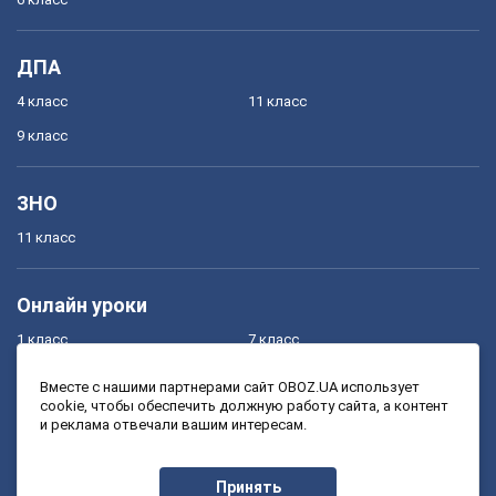
ДПА
4 класс
11 класс
9 класс
ЗНО
11 класс
Онлайн уроки
1 класс
7 класс
2 класс
8 класс
Вместе с нашими партнерами сайт OBOZ.UA использует
cookie, чтобы обеспечить должную работу сайта, а контент
3 класс
9 класс
и реклама отвечали вашим интересам.
4 класс
10 класс
5 класс
11 класс
Принять