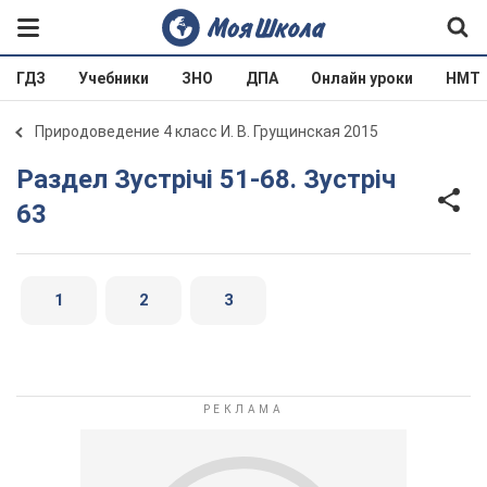
ГДЗ
Учебники
ЗНО
ДПА
Онлайн уроки
НМТ
Природоведение 4 класс И. В. Грущинская 2015
Раздел Зустрічі 51-68. Зустріч
63
1
2
3