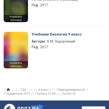
Год:
2017
показать
обложку
Учебники Биология 9 класс
Авторы:
К.М. Задорожний
Год:
2017
показать
обложку
✅ ГДЗ ✅
⚡ 4 класс ⚡
Природоведение ✍
Грущинская 2015
Зустрічі 51-68
Зустріч 63