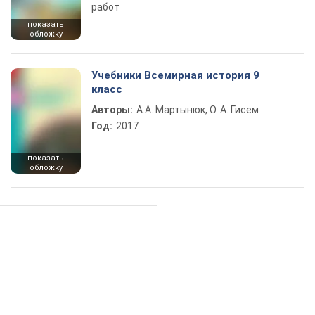
работ
показать
обложку
Учебники Всемирная история 9
класс
Авторы:
А.А. Мартынюк, О. А. Гисем
Год:
2017
показать
обложку