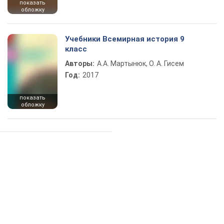
показать
обложку
Учебники Всемирная история 9
класс
Авторы:
А.А. Мартынюк, О. А. Гисем
Год:
2017
показать
обложку