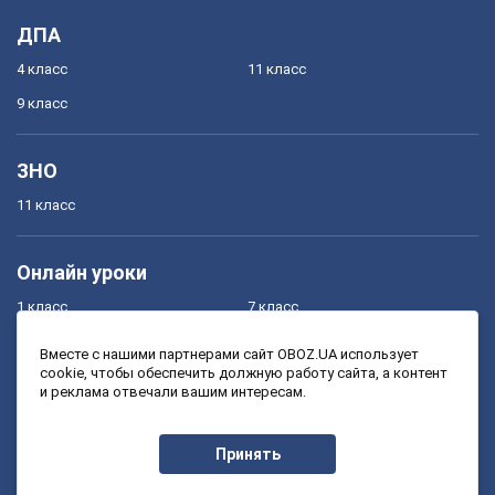
ДПА
4 класс
11 класс
9 класс
ЗНО
11 класс
Онлайн уроки
1 класс
7 класс
2 класс
8 класс
Вместе с нашими партнерами сайт OBOZ.UA использует
cookie, чтобы обеспечить должную работу сайта, а контент
3 класс
9 класс
и реклама отвечали вашим интересам.
4 класс
10 класс
5 класс
11 класс
Принять
6 класс