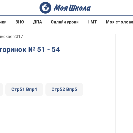
ики
ЗНО
ДПА
Онлайн уроки
НМТ
Моя столов
инская 2017
сторинок № 51 - 54
Стр51 Впр4
Стр52 Впр5