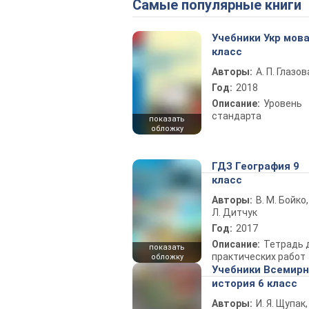
Самые популярные книги
Учебники Укр мова
класс
Авторы:
А. П. Глазов
Год:
2018
Описание:
Уровень
стандарта
показать
обложку
ГДЗ География 9
класс
Авторы:
В. М. Бойко,
Л. Дитчук
Год:
2017
Описание:
Тетрадь 
показать
практических работ
обложку
Учебники Всемир
история 6 класс
Авторы:
И. Я. Щупак,