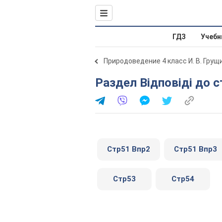
ГДЗ
Учебн
Природоведение 4 класс И. В. Грущ
Раздел Відповіді до 
Стр51 Впр2
Стр51 Впр3
Стр53
Стр54