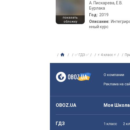
А. Пискарева, Е.В.
Бурлака
Год:
2019
показать
Описание:
Интегрир
обложку
нный курс
✅ ГДЗ ✅
⚡ 4 класс ⚡
Пр
О компании
Реклама на са
OBOZ.UA
Моя Школа
ГДЗ
1 класс
2 к