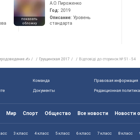
А.О. Пироженко
Год:
2019
Описание:
Уровень
показать
ова
стандарта
обложку
иродоведение ✍
Грущинская 2017
Відповіді до сторинок № 51 - 54
Команда
Правовая информация
йте
Документы
Редакционная политика
Мир
Спорт
Общество
Все новости
Новости 
ласс
3 класс
4 класс
5 класс
6 класс
7 класс
8 класс