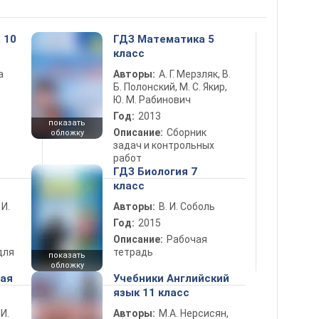
 10
ГДЗ Математика 5
класс
а
Авторы:
А. Г. Мерзляк, В.
Б. Полонский, М. С. Якир,
Ю. М. Рабинович
Год:
2013
показать
Описание:
Сборник
обложку
задач и контрольных
работ
ГДЗ Биология 7
класс
 И.
Авторы:
В. И. Соболь
Год:
2015
Описание:
Рабочая
для
тетрадь
показать
обложку
ная
Учебники Английский
язык 11 класс
 И.
Авторы:
М.А. Нерсисян,