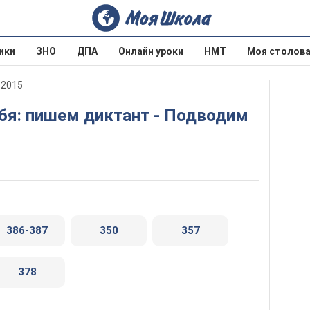
ики
ЗНО
ДПА
Онлайн уроки
НМТ
Моя столов
 2015
386-387
350
357
378