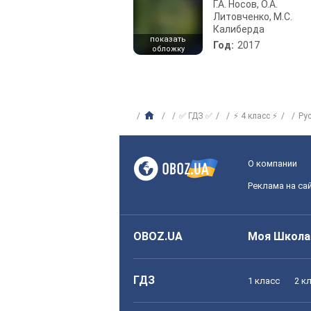
Г.А. Носов, О.А.
Литовченко, М.С.
Калиберда
показать
Год:
2017
обложку
✅ ГДЗ ✅
⚡ 4 класс ⚡
Ру
О компании
Реклама на са
OBOZ.UA
Моя Школа
ГДЗ
1 класс
2 к