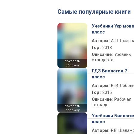
Самые популярные книги
Учебники Укр мова
класс
Авторы:
А. П. Глазов
Год:
2018
Описание:
Уровень
стандарта
показать
обложку
ГДЗ Биология 7
класс
Авторы:
В. И. Собол
Год:
2015
Описание:
Рабочая
тетрадь
показать
обложку
Учебники Биологи
класс
Авторы:
Р.В. Шаламо