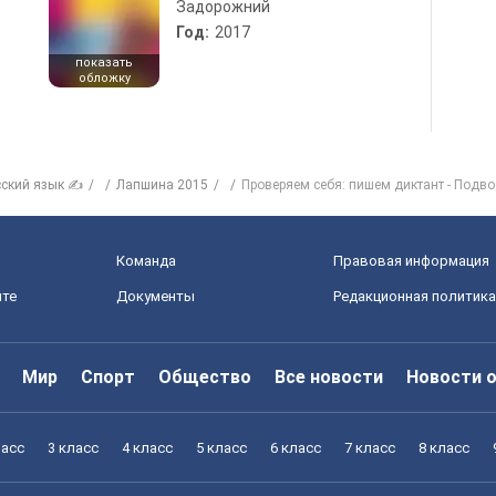
Задорожний
Год:
2017
показать
обложку
сский язык ✍
Лапшина 2015
Проверяем себя: пишем диктант - Подво
Команда
Правовая информация
йте
Документы
Редакционная политика
Мир
Спорт
Общество
Все новости
Новости 
ласс
3 класс
4 класс
5 класс
6 класс
7 класс
8 класс