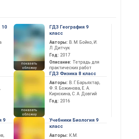
 10
ГДЗ География 9
класс
а
Авторы:
В. М. Бойко, И.
Л. Дитчук
Год:
2017
Описание:
Тетрадь для
показать
практических работ
обложку
ГДЗ Физика 8 класс
Авторы:
В. Г. Барьяхтар,
Ф. Я. Божинова, Е. А.
ь
Кирюхина, С. А. Довгий
Год:
2016
показать
обложку
я 9
Учебники Биология 9
класс
в,
Авторы:
К.М.