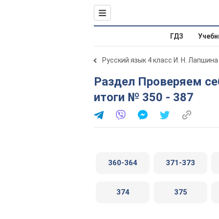
ГДЗ
Учебн
Русский язык 4 класс И. Н. Лапшина
Раздел Проверяем себя: пишем диктант - Подводим
итоги № 350 - 387
360-364
371-373
374
375