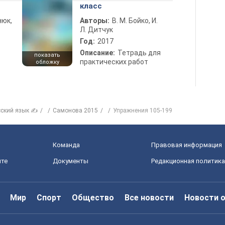
класс
нюк,
Авторы:
В. М. Бойко, И.
Л. Дитчук
Год:
2017
Описание:
Тетрадь для
показать
практических работ
обложку
сский язык ✍
Самонова 2015
Упражнения 105-199
Команда
Правовая информация
йте
Документы
Редакционная политика
Мир
Спорт
Общество
Все новости
Новости 