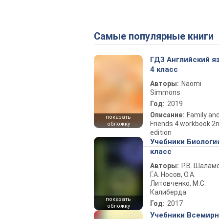
Самые популярные книги
ГДЗ Английский я
4 класс
Авторы:
Naomi
Simmons
Год:
2019
Описание:
Family an
показать
Friends 4 workbook 2
обложку
edition
Учебники Биологи
класс
Авторы:
Р.В. Шаламо
Г.А. Носов, О.А.
Литовченко, М.С.
Калиберда
показать
Год:
2017
обложку
Учебники Всемир