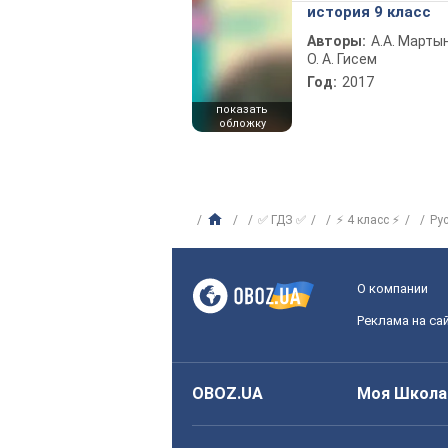
история 9 класс
Авторы:
А.А. Марты
О. А. Гисем
Год:
2017
показать
обложку
✅ ГДЗ ✅
⚡ 4 класс ⚡
Ру
О компании
Реклама на са
OBOZ.UA
Моя Школа