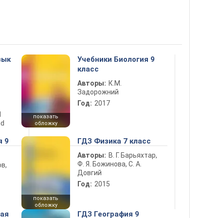
зык
Учебники Биология 9
класс
Авторы:
К.М.
Задорожний
Год:
2017
d
показать
nd
обложку
я 9
ГДЗ Физика 7 класс
Авторы:
В. Г. Барьяхтар,
Ф. Я. Божинова, С. А.
в,
Довгий
Год:
2015
показать
обложку
ная
ГДЗ География 9