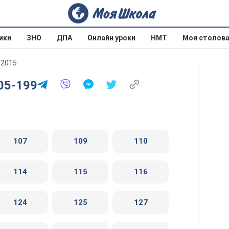
ики
ЗНО
ДПА
Онлайн уроки
НМТ
Моя столов
 2015
05-199
107
109
110
114
115
116
124
125
127