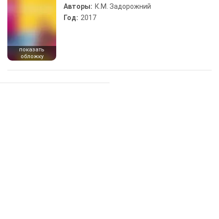
Авторы:
К.М. Задорожний
Год:
2017
показать
обложку