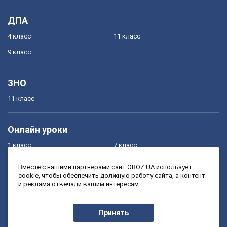
ДПА
4 класс
11 класс
9 класс
ЗНО
11 класс
Онлайн уроки
1 класс
7 класс
2 класс
8 класс
Вместе с нашими партнерами сайт OBOZ.UA использует
cookie, чтобы обеспечить должную работу сайта, а контент
3 класс
9 класс
и реклама отвечали вашим интересам.
4 класс
10 класс
5 класс
11 класс
Принять
6 класс