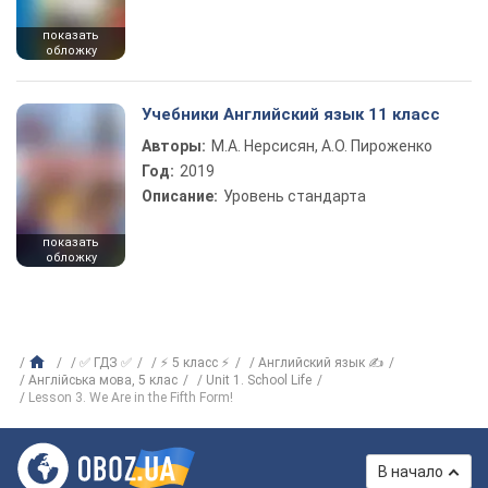
показать
обложку
Учебники Английский язык 11 класс
Авторы:
М.А. Нерсисян, А.О. Пироженко
Год:
2019
Описание:
Уровень стандарта
показать
обложку
✅ ГДЗ ✅
⚡ 5 класс ⚡
Английский язык ✍
Англiйська мова, 5 клас
Unit 1. School Life
Lesson 3. We Are in the Fifth Form!
В начало