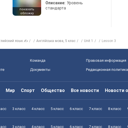
Описание:
Уровень
стандарта
показать
обложку
глийский язык ✍
Англiйська мова, 5 клас
Unit 1
Lesson 3
Команда
Правовая информация
йте
Документы
Редакционная политика
Мир
Спорт
Общество
Все новости
Новости 
ласс
3 класс
4 класс
5 класс
6 класс
7 класс
8 класс
ласс
3 класс
4 класс
5 класс
6 класс
7 класс
8 класс