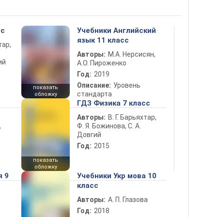
сс
Учебники Английский
язык 11 класс
тар,
Авторы:
М.А. Нерсисян,
ий
А.О. Пироженко
Год:
2019
Описание:
Уровень
показать
стандарта
обложку
ГДЗ Физика 7 класс
Авторы:
В. Г. Барьяхтар,
Ф. Я. Божинова, С. А.
ь
Довгий
Год:
2015
показать
обложку
я 9
Учебники Укр мова 10
класс
Авторы:
А. П. Глазова
Год:
2018