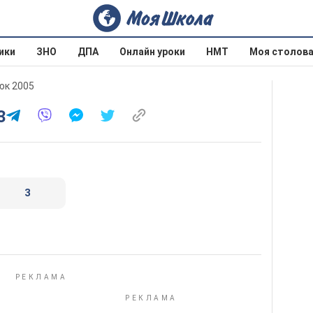
ики
ЗНО
ДПА
Онлайн уроки
НМТ
Моя столов
юк 2005
3
3