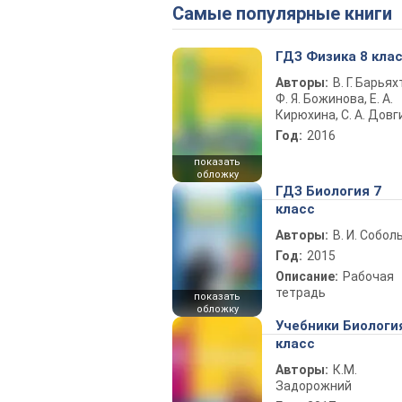
Самые популярные книги
ГДЗ Физика 8 кла
Авторы:
В. Г. Барьях
Ф. Я. Божинова, Е. А.
Кирюхина, С. А. Довг
Год:
2016
показать
обложку
ГДЗ Биология 7
класс
Авторы:
В. И. Собол
Год:
2015
Описание:
Рабочая
тетрадь
показать
обложку
Учебники Биологи
класс
Авторы:
К.М.
Задорожний