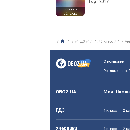
Год:
2017
показать
обложку
✅ ГДЗ ✅
⚡ 5 класс ⚡
Ан
О компании
Реклама на са
OBOZ.UA
Моя Школа
ГДЗ
1 класс
2 к
Учебники
1 класс
2 к