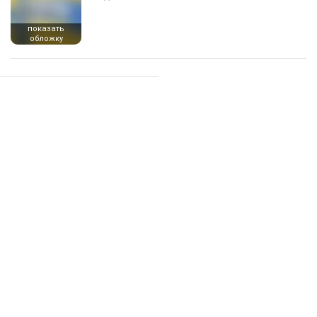
показать
обложку