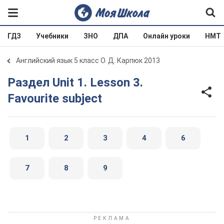
ГДЗ
Учебники
ЗНО
ДПА
Онлайн уроки
НМТ
Английский язык 5 класс О. Д. Карпюк 2013
Раздел Unit 1. Lesson 3.
Favourite subject
1
2
3
4
6
7
8
9