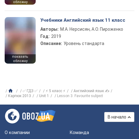
обложку
Учебники Английский язык 11 класс
Авторы:
М.А. Нерсисян, А.О. Пироженко
Год:
2019
Описание:
Уровень стандарта
показать
обложку
✅ ГДЗ ✅
⚡ 5 класс ⚡
Английский язык ✍
Карпюк 2013
Unit 1
Lesson 3. Favourite subject
В начало
О компании
Команда