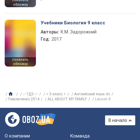
показать
обложку
Учебники Биология 9 класс
Авторы:
К.М. Задорожний
Год:
2017
показать
обложку
✅ ГДЗ ✅
⚡ 5 класс ⚡
Английский язык ✍
Павличенко 2014
ALL ABOUT MY FAMILY
Lesson 8
В начало
О компании
Команда