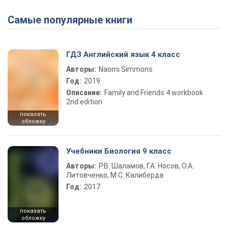
Самые популярные книги
ГДЗ Английский язык 4 класс
Авторы:
Naomi Simmons
Год:
2019
Описание:
Family and Friends 4 workbook
2nd edition
показать
обложку
Учебники Биология 9 класс
Авторы:
Р.В. Шаламов, Г.А. Носов, О.А.
Литовченко, М.С. Калиберда
Год:
2017
показать
обложку