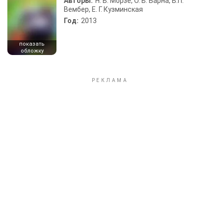
Авторы:
Н. В. Морзе, О. В. Барна, В.П.
Вембер, Е. Г. Кузминская
Год:
2013
показать
обложку