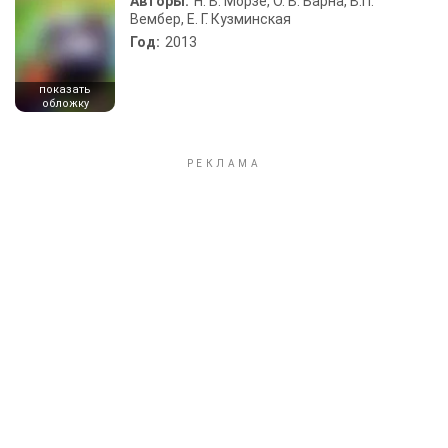
Авторы:
Н. В. Морзе, О. В. Барна, В.П.
Вембер, Е. Г. Кузминская
Год:
2013
показать
обложку