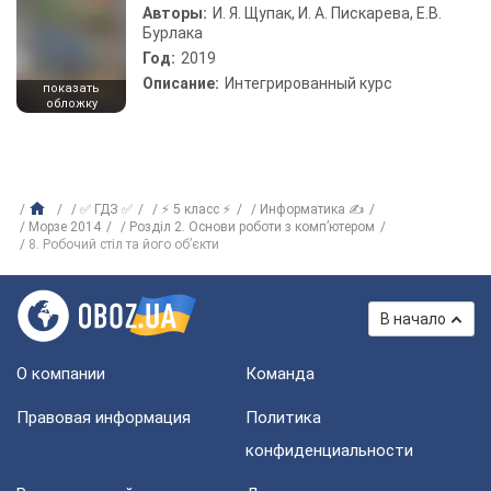
Авторы:
И. Я. Щупак, И. А. Пискарева, Е.В.
Бурлака
Год:
2019
Описание:
Интегрированный курс
показать
обложку
✅ ГДЗ ✅
⚡ 5 класс ⚡
Информатика ✍
Морзе 2014
Розділ 2. Основи роботи з комп’ютером
8. Робочий стіл та його об’єкти
В начало
О компании
Команда
Правовая информация
Политика
конфиденциальности