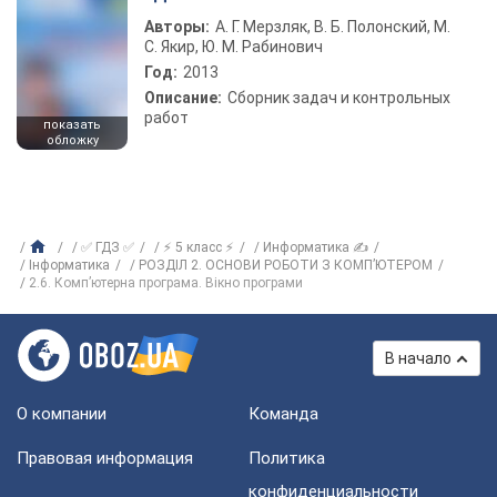
Авторы:
А. Г. Мерзляк, В. Б. Полонский, М.
С. Якир, Ю. М. Рабинович
Год:
2013
Описание:
Сборник задач и контрольных
работ
показать
обложку
✅ ГДЗ ✅
⚡ 5 класс ⚡
Информатика ✍
Інформатика
РОЗДІЛ 2. ОСНОВИ РОБОТИ З КОМП’ЮТЕРОМ
2.6. Комп’ютерна програма. Вікно програми
В начало
О компании
Команда
Правовая информация
Политика
конфиденциальности