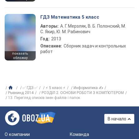
ГДЗ Математика 5 класс
Авторы:
А. Г. Мерзляк, В. Б. Полонский, М.
С. Якир, Ю. М. Рабинович
Год:
2013
Описание:
Сборник задач и контрольных
работ
показать
обложку
✅ ГДЗ ✅
⚡ 5 класс ⚡
Информатика ✍
Рывкинд 2014
РОЗДІЛ 2. ОСНОВИ РОБОТИ З КОМП’ЮТЕРОМ
13. Перегляд списків імен файлів і папок
В начало
О компании
Команда