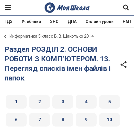
ГДЗ
Учебники
ЗНО
ДПА
Онлайн уроки
НМТ
Информатика 5 класс В. В. Шакотько 2014
Раздел РОЗДІЛ 2. ОСНОВИ
РОБОТИ З КОМП’ЮТЕРОМ. 13.
Перегляд списків імен файлів і
папок
1
2
3
4
5
6
7
8
9
10