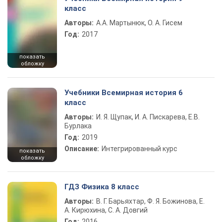
класс
Авторы:
А.А. Мартынюк, О. А. Гисем
Год:
2017
показать
обложку
Учебники Всемирная история 6
класс
Авторы:
И. Я. Щупак, И. А. Пискарева, Е.В.
Бурлака
Год:
2019
Описание:
Интегрированный курс
показать
обложку
ГДЗ Физика 8 класс
Авторы:
В. Г. Барьяхтар, Ф. Я. Божинова, Е.
А. Кирюхина, С. А. Довгий
Год:
2016