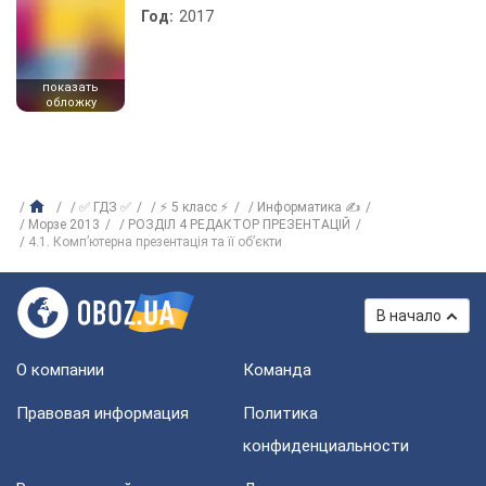
Год:
2017
показать
обложку
✅ ГДЗ ✅
⚡ 5 класс ⚡
Информатика ✍
Морзе 2013
РОЗДІЛ 4 РЕДАКТОР ПРЕЗЕНТАЦІЙ
4.1. Комп’ютерна презентація та її об’єкти
В начало
О компании
Команда
Правовая информация
Политика
конфиденциальности