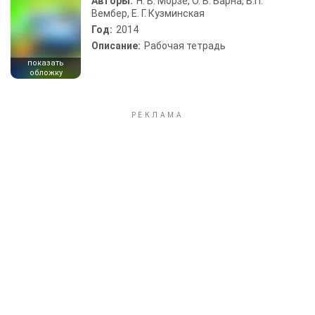
Авторы:
Н. В. Морзе, О. В. Барна, В.П.
Вембер, Е. Г. Кузминская
Год:
2014
Описание:
Рабочая тетрадь
показать
обложку