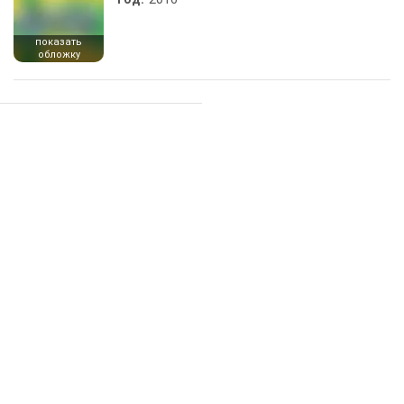
показать
обложку